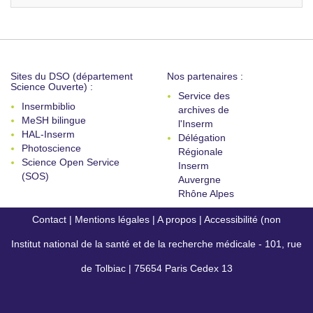
Sites du DSO (département
Nos partenaires :
Science Ouverte) :
Service des
Insermbiblio
archives de
MeSH bilingue
l'Inserm
HAL-Inserm
Délégation
Photoscience
Régionale
Science Open Service
Inserm
(SOS)
Auvergne
Rhône Alpes
Contact
|
Mentions légales
|
A propos
|
Accessibilité (non
Institut national de la santé et de la recherche médicale - 101, rue
conforme)
de Tolbiac | 75654 Paris Cedex 13