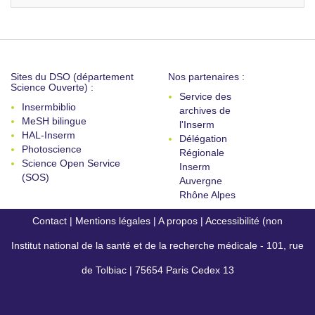
Sites du DSO (département
Nos partenaires :
Science Ouverte) :
Service des
Insermbiblio
archives de
MeSH bilingue
l'Inserm
HAL-Inserm
Délégation
Photoscience
Régionale
Science Open Service
Inserm
(SOS)
Auvergne
Rhône Alpes
Contact
|
Mentions légales
|
A propos
|
Accessibilité (non
Institut national de la santé et de la recherche médicale - 101, rue
conforme)
de Tolbiac | 75654 Paris Cedex 13