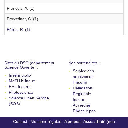
François, A. (1)
Frayssinet, C. (1)
Féron, R. (1)
Sites du DSO (département
Nos partenaires :
Science Ouverte) :
Service des
Insermbiblio
archives de
MeSH bilingue
l'Inserm
HAL-Inserm
Délégation
Photoscience
Régionale
Science Open Service
Inserm
(SOS)
Auvergne
Rhône Alpes
Contact
|
Mentions légales
|
A propos
|
Accessibilité (non