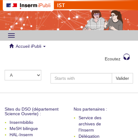
Toggle
navigation
Accueil iPubli
Ecoutez
Valider
Sites du DSO (département
Nos partenaires :
Science Ouverte) :
Service des
Insermbiblio
archives de
MeSH bilingue
l'Inserm
HAL-Inserm
Délégation