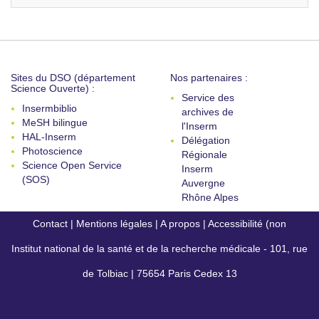
Sites du DSO (département
Nos partenaires :
Science Ouverte) :
Service des
Insermbiblio
archives de
MeSH bilingue
l'Inserm
HAL-Inserm
Délégation
Photoscience
Régionale
Science Open Service
Inserm
(SOS)
Auvergne
Rhône Alpes
Contact
|
Mentions légales
|
A propos
|
Accessibilité (non
Institut national de la santé et de la recherche médicale - 101, rue
conforme)
de Tolbiac | 75654 Paris Cedex 13