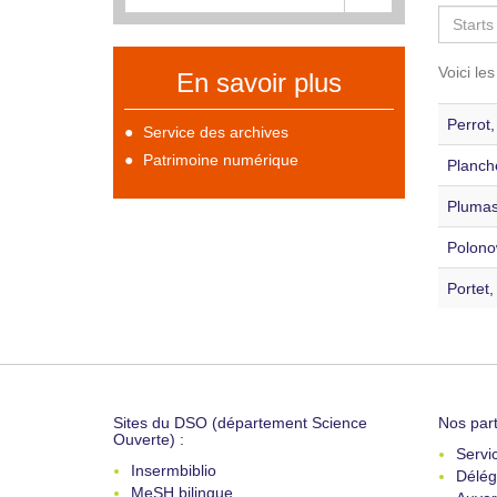
Voici le
En savoir plus
Perrot,
Service des archives
Patrimoine numérique
Planche
Plumas
Polonow
Portet,
Sites du DSO (département Science
Nos part
Ouverte) :
Servi
Insermbiblio
Délég
MeSH bilingue