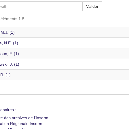
Valider
s éléments 1-5
 M.J. (1)
, N.E. (1)
son, F. (1)
ski, J. (1)
 R. (1)
enaires :
ce des archives de l'Inserm
ation Régionale Inserm