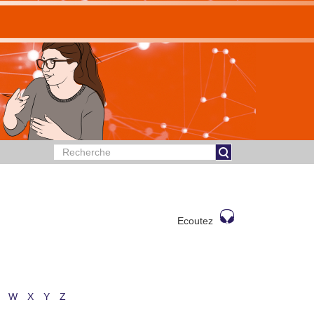
Ecoutez
W
X
Y
Z