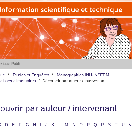
xique iPubli
que
Etudes et Enquêtes
Monographies INH-INSERM
aisses alimentaires
Découvrir par auteur / intervenant
uvrir par auteur / intervenant
C
D
E
F
G
H
I
J
K
L
M
N
O
P
Q
R
S
T
U
V