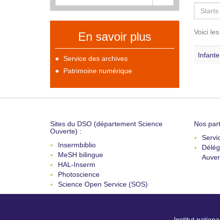
Voici le
En savoir plus
Infante
Service des archives
Patrimoine numérique
Sites du DSO (département Science
Nos part
Ouverte) :
Servi
Insermbiblio
Délég
MeSH bilingue
Auver
HAL-Inserm
Photoscience
Science Open Service (SOS)
Institut nation