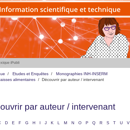
xique iPubli
que
Etudes et Enquêtes
Monographies INH-INSERM
aisses alimentaires
Découvrir par auteur / intervenant
uvrir par auteur / intervenant
C
D
E
F
G
H
I
J
K
L
M
N
O
P
Q
R
S
T
U
V