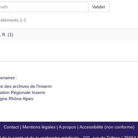
Valider
s éléments 1-1
, R. (1)
enaires :
ce des archives de l'Inserm
ation Régionale Inserm
gne Rhône Alpes
Contact
|
Mentions légales
|
A propos
|
Accessibilité (non conforme)
al de la santé et de la recherche médicale - 101, rue de Tolbiac | 7565