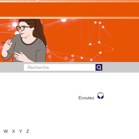
Ecoutez
W
X
Y
Z