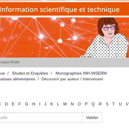
xique iPubli
que
Etudes et Enquêtes
Monographies INH-INSERM
aisses alimentaires
Découvrir par auteur / intervenant
C
D
E
F
G
H
I
J
K
L
M
N
O
P
Q
R
S
T
U
V
Valider