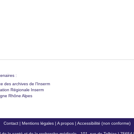
enaires :
ce des archives de l'Inserm
ation Régionale Inserm
gne Rhône Alpes
Contact
|
Mentions légales
|
A propos
|
Accessibilité (non conforme)
al de la santé et de la recherche médicale - 101, rue de Tolbiac | 7565