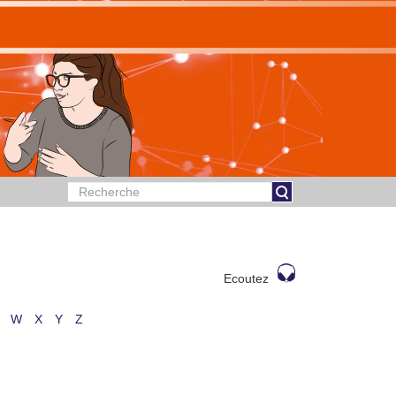
Ecoutez
W
X
Y
Z