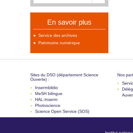
En savoir plus
Service des archives
Patrimoine numérique
Sites du DSO (département Science
Nos part
Ouverte) :
Servi
Insermbiblio
Délég
MeSH bilingue
Auver
HAL-Inserm
Photoscience
Science Open Service (SOS)
Institut nation