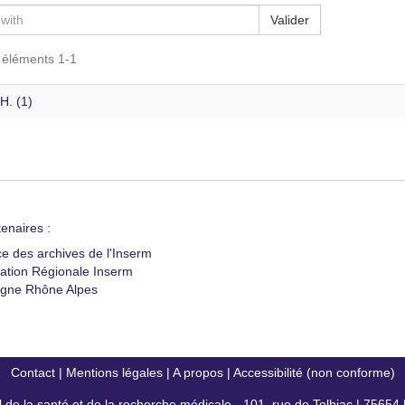
Valider
s éléments 1-1
H. (1)
enaires :
ce des archives de l'Inserm
ation Régionale Inserm
gne Rhône Alpes
Contact
|
Mentions légales
|
A propos
|
Accessibilité (non conforme)
al de la santé et de la recherche médicale - 101, rue de Tolbiac | 7565