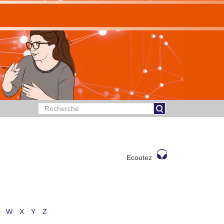
Ecoutez
W
X
Y
Z