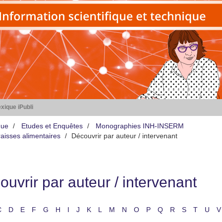
xique iPubli
que
Etudes et Enquêtes
Monographies INH-INSERM
aisses alimentaires
Découvrir par auteur / intervenant
uvrir par auteur / intervenant
C
D
E
F
G
H
I
J
K
L
M
N
O
P
Q
R
S
T
U
V