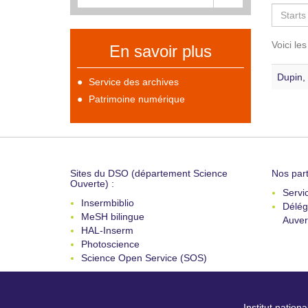
Voici le
En savoir plus
Dupin, 
Service des archives
Patrimoine numérique
Sites du DSO (département Science
Nos part
Ouverte) :
Servi
Insermbiblio
Délég
MeSH bilingue
Auver
HAL-Inserm
Photoscience
Science Open Service (SOS)
Institut nation