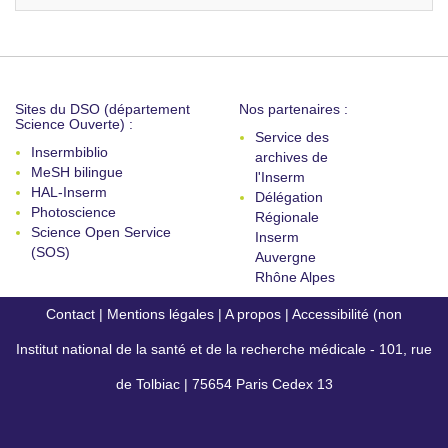
Sites du DSO (département
Nos partenaires :
Science Ouverte) :
Service des
Insermbiblio
archives de
MeSH bilingue
l'Inserm
HAL-Inserm
Délégation
Photoscience
Régionale
Science Open Service
Inserm
(SOS)
Auvergne
Rhône Alpes
Contact
|
Mentions légales
|
A propos
|
Accessibilité (non
Institut national de la santé et de la recherche médicale - 101, rue
conforme)
de Tolbiac | 75654 Paris Cedex 13