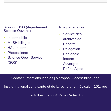
Sites du DSO (département
Nos partenaires :
Science Ouverte) :
Service des
Insermbiblio
archives de
MeSH bilingue
l'Inserm
HAL-Inserm
Délégation
Photoscience
Régionale
Science Open Service
Inserm
(SOS)
Auvergne
Rhône Alpes
Contact
|
Mentions légales
|
A propos
|
Accessibilité (non
Institut national de la santé et de la recherche médicale - 101, rue
conforme)
de Tolbiac | 75654 Paris Cedex 13