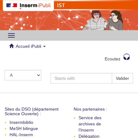
Toggle
navigation
Accueil iPubli
Ecoutez
Valider
Sites du DSO (département
Nos partenaires :
Science Ouverte) :
Service des
Insermbiblio
archives de
MeSH bilingue
l'Inserm
HAL-Inserm
Délégation