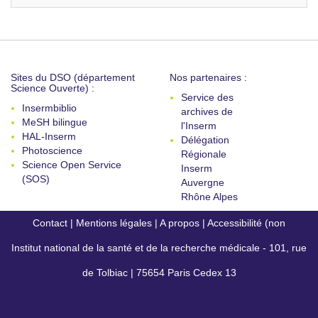
Sites du DSO (département
Nos partenaires :
Science Ouverte) :
Service des
Insermbiblio
archives de
MeSH bilingue
l'Inserm
HAL-Inserm
Délégation
Photoscience
Régionale
Science Open Service
Inserm
(SOS)
Auvergne
Rhône Alpes
Contact
|
Mentions légales
|
A propos
|
Accessibilité (non
Institut national de la santé et de la recherche médicale - 101, rue
conforme)
de Tolbiac | 75654 Paris Cedex 13