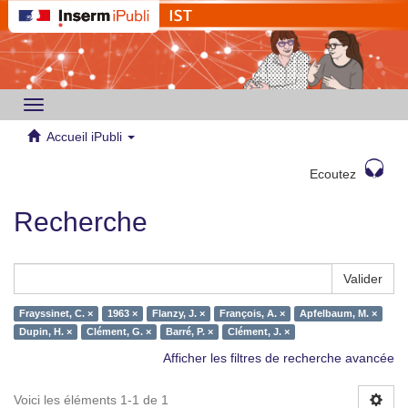
Toggle
navigation
Accueil iPubli
Ecoutez
Recherche
Valider
Frayssinet, C. ×
1963 ×
Flanzy, J. ×
François, A. ×
Apfelbaum, M. ×
Dupin, H. ×
Clément, G. ×
Barré, P. ×
Clément, J. ×
Afficher les filtres de recherche avancée
Voici les éléments 1-1 de 1