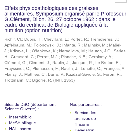
Effets physiopathologiques des graisses
alimentaires. Symposium organisé par le Professeur
G.Clément, Dijon, 26, 27 octobre 1962 : dans le
cadre du certificat de Biologie appliquée à la
nutrition (option nutrition)
Richir, Cl.
;
Dupin, H.
;
Chevillard, L.
;
Portet, R.
;
Trémolières, J.
;
Apfelbaum, M.
;
Polonowski, J.
;
Infante, R.
;
Malinsky, M.
;
Mašek,
J.
;
Krikava, L.
;
Ošankova, K.
;
Neradilová, M.
;
Hauton, J.C.
;
Sarles,
H.
;
Greusard, C.
;
Perrot, M.J.
;
Planche, N.E.
;
Gerolamy, A.
;
Clément, G.
;
Clément, J.
;
Raulin, J.
;
Jacquot, R.
;
Le Breton, E.
;
Frayssinet, C.
;
Plumasson, F.
;
Raulin, J.
;
Loriette, C.
;
François, A.
;
Flanzy, J.
;
Mathieu, C.
;
Barré, P.
;
Kuzdzal-Savoie, S.
;
Féron, R.
;
Trottmann, C.
;
Bigorre, R.
(
INH
,
1963
)
Sites du DSO (département
Nos partenaires :
Science Ouverte) :
Service des
Insermbiblio
archives de
MeSH bilingue
l'Inserm
HAL-Inserm
Délégation