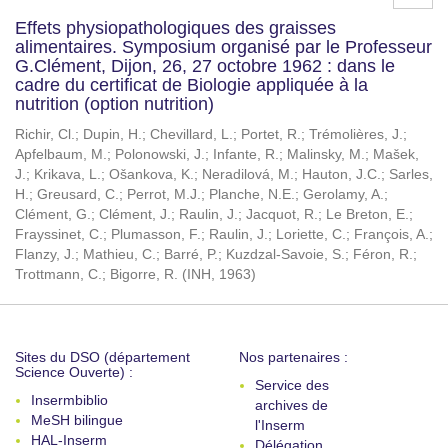
Effets physiopathologiques des graisses
alimentaires. Symposium organisé par le Professeur
G.Clément, Dijon, 26, 27 octobre 1962 : dans le
cadre du certificat de Biologie appliquée à la
nutrition (option nutrition)
Richir, Cl.
;
Dupin, H.
;
Chevillard, L.
;
Portet, R.
;
Trémolières, J.
;
Apfelbaum, M.
;
Polonowski, J.
;
Infante, R.
;
Malinsky, M.
;
Mašek,
J.
;
Krikava, L.
;
Ošankova, K.
;
Neradilová, M.
;
Hauton, J.C.
;
Sarles,
H.
;
Greusard, C.
;
Perrot, M.J.
;
Planche, N.E.
;
Gerolamy, A.
;
Clément, G.
;
Clément, J.
;
Raulin, J.
;
Jacquot, R.
;
Le Breton, E.
;
Frayssinet, C.
;
Plumasson, F.
;
Raulin, J.
;
Loriette, C.
;
François, A.
;
Flanzy, J.
;
Mathieu, C.
;
Barré, P.
;
Kuzdzal-Savoie, S.
;
Féron, R.
;
Trottmann, C.
;
Bigorre, R.
(
INH
,
1963
)
Sites du DSO (département
Nos partenaires :
Science Ouverte) :
Service des
Insermbiblio
archives de
MeSH bilingue
l'Inserm
HAL-Inserm
Délégation