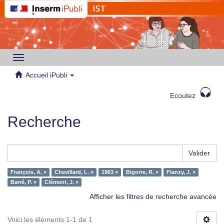
Toggle
navigation
Accueil iPubli
Ecoutez
Recherche
Valider
François, A. ×
Chevillard, L. ×
1963 ×
Bigorre, R. ×
Flanzy, J. ×
Barré, P. ×
Clément, J. ×
Afficher les filtres de recherche avancée
Voici les éléments 1-1 de 1