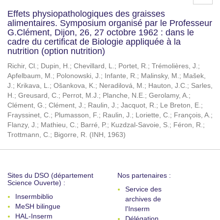
Effets physiopathologiques des graisses
alimentaires. Symposium organisé par le Professeur
G.Clément, Dijon, 26, 27 octobre 1962 : dans le
cadre du certificat de Biologie appliquée à la
nutrition (option nutrition)
Richir, Cl.
;
Dupin, H.
;
Chevillard, L.
;
Portet, R.
;
Trémolières, J.
;
Apfelbaum, M.
;
Polonowski, J.
;
Infante, R.
;
Malinsky, M.
;
Mašek,
J.
;
Krikava, L.
;
Ošankova, K.
;
Neradilová, M.
;
Hauton, J.C.
;
Sarles,
H.
;
Greusard, C.
;
Perrot, M.J.
;
Planche, N.E.
;
Gerolamy, A.
;
Clément, G.
;
Clément, J.
;
Raulin, J.
;
Jacquot, R.
;
Le Breton, E.
;
Frayssinet, C.
;
Plumasson, F.
;
Raulin, J.
;
Loriette, C.
;
François, A.
;
Flanzy, J.
;
Mathieu, C.
;
Barré, P.
;
Kuzdzal-Savoie, S.
;
Féron, R.
;
Trottmann, C.
;
Bigorre, R.
(
INH
,
1963
)
Sites du DSO (département
Nos partenaires :
Science Ouverte) :
Service des
Insermbiblio
archives de
MeSH bilingue
l'Inserm
HAL-Inserm
Délégation