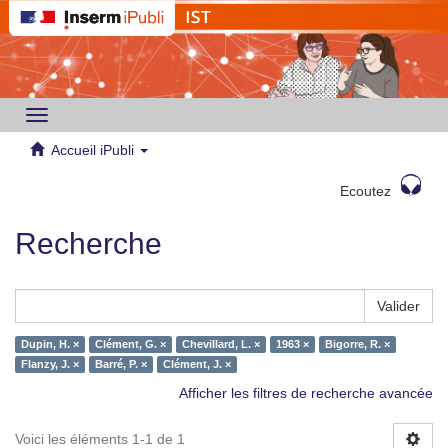
Toggle
navigation
Accueil iPubli
Ecoutez
Recherche
Valider
Dupin, H. ×
Clément, G. ×
Chevillard, L. ×
1963 ×
Bigorre, R. ×
Flanzy, J. ×
Barré, P. ×
Clément, J. ×
Afficher les filtres de recherche avancée
Voici les éléments 1-1 de 1