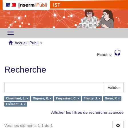
Toggle
navigation
Accueil iPubli
Ecoutez
Recherche
Valider
Chevillard, L. ×
Bigorre, R. ×
Frayssinet, C. ×
Flanzy, J. ×
Barré, P. ×
Clément, J. ×
Afficher les filtres de recherche avancée
Voici les éléments 1-1 de 1