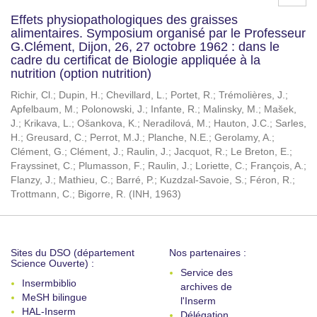
Effets physiopathologiques des graisses
alimentaires. Symposium organisé par le Professeur
G.Clément, Dijon, 26, 27 octobre 1962 : dans le
cadre du certificat de Biologie appliquée à la
nutrition (option nutrition)
Richir, Cl.
;
Dupin, H.
;
Chevillard, L.
;
Portet, R.
;
Trémolières, J.
;
Apfelbaum, M.
;
Polonowski, J.
;
Infante, R.
;
Malinsky, M.
;
Mašek,
J.
;
Krikava, L.
;
Ošankova, K.
;
Neradilová, M.
;
Hauton, J.C.
;
Sarles,
H.
;
Greusard, C.
;
Perrot, M.J.
;
Planche, N.E.
;
Gerolamy, A.
;
Clément, G.
;
Clément, J.
;
Raulin, J.
;
Jacquot, R.
;
Le Breton, E.
;
Frayssinet, C.
;
Plumasson, F.
;
Raulin, J.
;
Loriette, C.
;
François, A.
;
Flanzy, J.
;
Mathieu, C.
;
Barré, P.
;
Kuzdzal-Savoie, S.
;
Féron, R.
;
Trottmann, C.
;
Bigorre, R.
(
INH
,
1963
)
Sites du DSO (département
Nos partenaires :
Science Ouverte) :
Service des
Insermbiblio
archives de
MeSH bilingue
l'Inserm
HAL-Inserm
Délégation