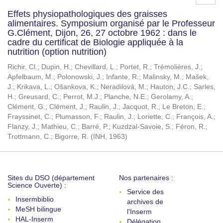
Effets physiopathologiques des graisses
alimentaires. Symposium organisé par le Professeur
G.Clément, Dijon, 26, 27 octobre 1962 : dans le
cadre du certificat de Biologie appliquée à la
nutrition (option nutrition)
Richir, Cl.
;
Dupin, H.
;
Chevillard, L.
;
Portet, R.
;
Trémolières, J.
;
Apfelbaum, M.
;
Polonowski, J.
;
Infante, R.
;
Malinsky, M.
;
Mašek,
J.
;
Krikava, L.
;
Ošankova, K.
;
Neradilová, M.
;
Hauton, J.C.
;
Sarles,
H.
;
Greusard, C.
;
Perrot, M.J.
;
Planche, N.E.
;
Gerolamy, A.
;
Clément, G.
;
Clément, J.
;
Raulin, J.
;
Jacquot, R.
;
Le Breton, E.
;
Frayssinet, C.
;
Plumasson, F.
;
Raulin, J.
;
Loriette, C.
;
François, A.
;
Flanzy, J.
;
Mathieu, C.
;
Barré, P.
;
Kuzdzal-Savoie, S.
;
Féron, R.
;
Trottmann, C.
;
Bigorre, R.
(
INH
,
1963
)
Sites du DSO (département
Nos partenaires :
Science Ouverte) :
Service des
Insermbiblio
archives de
MeSH bilingue
l'Inserm
HAL-Inserm
Délégation