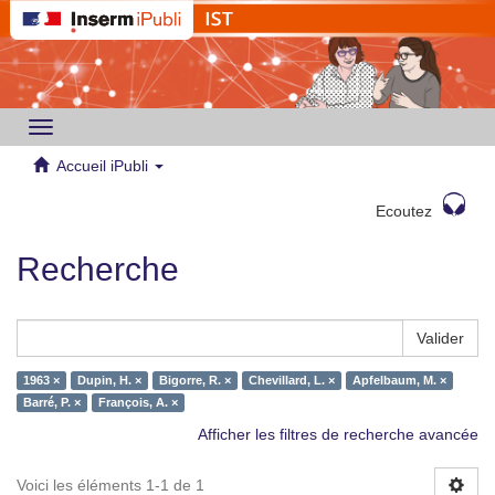
Toggle
navigation
Accueil iPubli
Ecoutez
Recherche
Valider
1963 ×
Dupin, H. ×
Bigorre, R. ×
Chevillard, L. ×
Apfelbaum, M. ×
Barré, P. ×
François, A. ×
Afficher les filtres de recherche avancée
Voici les éléments 1-1 de 1