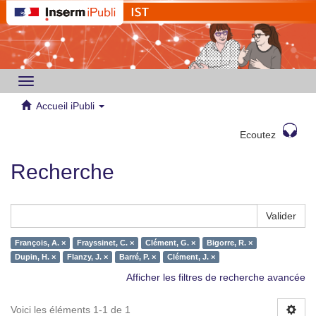
Toggle
navigation
Accueil iPubli
Ecoutez
Recherche
Valider
François, A. ×
Frayssinet, C. ×
Clément, G. ×
Bigorre, R. ×
Dupin, H. ×
Flanzy, J. ×
Barré, P. ×
Clément, J. ×
Afficher les filtres de recherche avancée
Voici les éléments 1-1 de 1