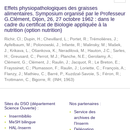
Effets physiopathologiques des graisses
alimentaires. Symposium organisé par le Professeur
G.Clément, Dijon, 26, 27 octobre 1962 : dans le
cadre du certificat de Biologie appliquée à la
nutrition (option nutrition)
Richir, Cl.
;
Dupin, H.
;
Chevillard, L.
;
Portet, R.
;
Trémolières, J.
;
Apfelbaum, M.
;
Polonowski, J.
;
Infante, R.
;
Malinsky, M.
;
Mašek,
J.
;
Krikava, L.
;
Ošankova, K.
;
Neradilová, M.
;
Hauton, J.C.
;
Sarles,
H.
;
Greusard, C.
;
Perrot, M.J.
;
Planche, N.E.
;
Gerolamy, A.
;
Clément, G.
;
Clément, J.
;
Raulin, J.
;
Jacquot, R.
;
Le Breton, E.
;
Frayssinet, C.
;
Plumasson, F.
;
Raulin, J.
;
Loriette, C.
;
François, A.
;
Flanzy, J.
;
Mathieu, C.
;
Barré, P.
;
Kuzdzal-Savoie, S.
;
Féron, R.
;
Trottmann, C.
;
Bigorre, R.
(
INH
,
1963
)
Sites du DSO (département
Nos partenaires :
Science Ouverte) :
Service des
Insermbiblio
archives de
MeSH bilingue
l'Inserm
HAL-Inserm
Délégation