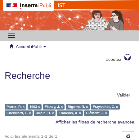
Toggle
navigation
Accueil iPubli
Ecoutez
Recherche
Valider
Portet, R. ×
1963 ×
Flanzy, J. ×
Bigorre, R. ×
Frayssinet, C. ×
Chevillard, L. ×
Dupin, H. ×
François, A. ×
Clément, J. ×
Afficher les filtres de recherche avancée
Voici les éléments 1-1 de 1