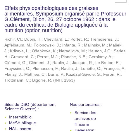
Effets physiopathologiques des graisses
alimentaires. Symposium organisé par le Professeur
G.Clément, Dijon, 26, 27 octobre 1962 : dans le
cadre du certificat de Biologie appliquée à la
nutrition (option nutrition)
Richir, Cl.
;
Dupin, H.
;
Chevillard, L.
;
Portet, R.
;
Trémolières, J.
;
Apfelbaum, M.
;
Polonowski, J.
;
Infante, R.
;
Malinsky, M.
;
Mašek,
J.
;
Krikava, L.
;
Ošankova, K.
;
Neradilová, M.
;
Hauton, J.C.
;
Sarles,
H.
;
Greusard, C.
;
Perrot, M.J.
;
Planche, N.E.
;
Gerolamy, A.
;
Clément, G.
;
Clément, J.
;
Raulin, J.
;
Jacquot, R.
;
Le Breton, E.
;
Frayssinet, C.
;
Plumasson, F.
;
Raulin, J.
;
Loriette, C.
;
François, A.
;
Flanzy, J.
;
Mathieu, C.
;
Barré, P.
;
Kuzdzal-Savoie, S.
;
Féron, R.
;
Trottmann, C.
;
Bigorre, R.
(
INH
,
1963
)
Sites du DSO (département
Nos partenaires :
Science Ouverte) :
Service des
Insermbiblio
archives de
MeSH bilingue
l'Inserm
HAL-Inserm
Délégation