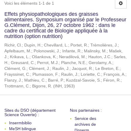
Voici les éléments 1-1 de 1
Effets physiopathologiques des graisses
alimentaires. Symposium organisé par le Professeur
G.Clément, Dijon, 26, 27 octobre 1962 : dans le
cadre du certificat de Biologie appliquée à la
nutrition (option nutrition)
Richir, Cl.
;
Dupin, H.
;
Chevillard, L.
;
Portet, R.
;
Trémolières, J.
;
Apfelbaum, M.
;
Polonowski, J.
;
Infante, R.
;
Malinsky, M.
;
Mašek,
J.
;
Krikava, L.
;
Ošankova, K.
;
Neradilová, M.
;
Hauton, J.C.
;
Sarles,
H.
;
Greusard, C.
;
Perrot, M.J.
;
Planche, N.E.
;
Gerolamy, A.
;
Clément, G.
;
Clément, J.
;
Raulin, J.
;
Jacquot, R.
;
Le Breton, E.
;
Frayssinet, C.
;
Plumasson, F.
;
Raulin, J.
;
Loriette, C.
;
François, A.
;
Flanzy, J.
;
Mathieu, C.
;
Barré, P.
;
Kuzdzal-Savoie, S.
;
Féron, R.
;
Trottmann, C.
;
Bigorre, R.
(
INH
,
1963
)
Sites du DSO (département
Nos partenaires :
Science Ouverte) :
Service des
Insermbiblio
archives de
MeSH bilingue
l'Inserm