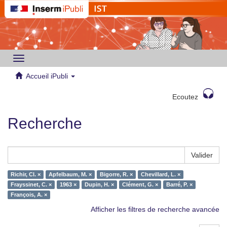
Toggle
navigation
Accueil iPubli
Ecoutez
Recherche
Valider
Richir, Cl. ×
Apfelbaum, M. ×
Bigorre, R. ×
Chevillard, L. ×
Frayssinet, C. ×
1963 ×
Dupin, H. ×
Clément, G. ×
Barré, P. ×
François, A. ×
Afficher les filtres de recherche avancée