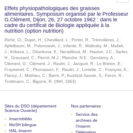
Effets physiopathologiques des graisses
alimentaires. Symposium organisé par le Professeur
G.Clément, Dijon, 26, 27 octobre 1962 : dans le
cadre du certificat de Biologie appliquée à la
nutrition (option nutrition)
Richir, Cl.
;
Dupin, H.
;
Chevillard, L.
;
Portet, R.
;
Trémolières, J.
;
Apfelbaum, M.
;
Polonowski, J.
;
Infante, R.
;
Malinsky, M.
;
Mašek,
J.
;
Krikava, L.
;
Ošankova, K.
;
Neradilová, M.
;
Hauton, J.C.
;
Sarles,
H.
;
Greusard, C.
;
Perrot, M.J.
;
Planche, N.E.
;
Gerolamy, A.
;
Clément, G.
;
Clément, J.
;
Raulin, J.
;
Jacquot, R.
;
Le Breton, E.
;
Frayssinet, C.
;
Plumasson, F.
;
Raulin, J.
;
Loriette, C.
;
François, A.
;
Flanzy, J.
;
Mathieu, C.
;
Barré, P.
;
Kuzdzal-Savoie, S.
;
Féron, R.
;
Trottmann, C.
;
Bigorre, R.
(
INH
,
1963
)
Sites du DSO (département
Nos partenaires :
Science Ouverte) :
Service des
Insermbiblio
archives de
MeSH bilingue
l'Inserm
HAL-Inserm
Délégation