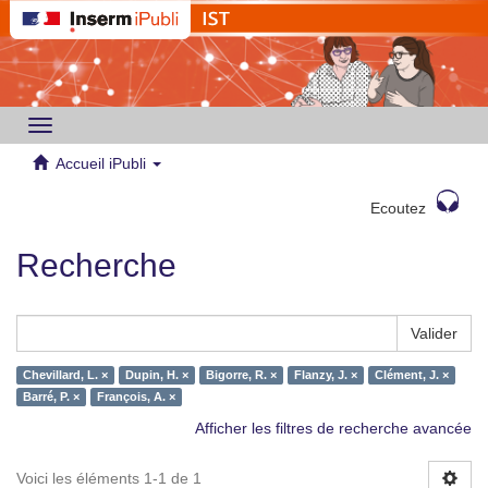
Toggle
navigation
Accueil iPubli
Ecoutez
Recherche
Valider
Chevillard, L. ×
Dupin, H. ×
Bigorre, R. ×
Flanzy, J. ×
Clément, J. ×
Barré, P. ×
François, A. ×
Afficher les filtres de recherche avancée
Voici les éléments 1-1 de 1