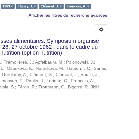
1963 ×
Flanzy, J. ×
Clément, J. ×
François, A. ×
Afficher les filtres de recherche avancée
aisses alimentaires. Symposium organisé
, 26, 27 octobre 1962 : dans le cadre du
nutrition (option nutrition)
.
;
Trémolières, J.
;
Apfelbaum, M.
;
Polonowski, J.
;
 L.
;
Ošankova, K.
;
Neradilová, M.
;
Hauton, J.C.
;
Sarles,
;
Gerolamy, A.
;
Clément, G.
;
Clément, J.
;
Raulin, J.
;
umasson, F.
;
Raulin, J.
;
Loriette, C.
;
François, A.
;
voie, S.
;
Féron, R.
;
Trottmann, C.
;
Bigorre, R.
(
INH
,