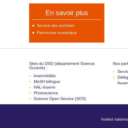
En savoir plus
Service des archives
Patrimoine numérique
Sites du DSO (département Science
Nos part
Ouverte) :
Servi
Insermbiblio
Délég
MeSH bilingue
Auver
HAL-Inserm
Photoscience
Science Open Service (SOS)
Institut nation