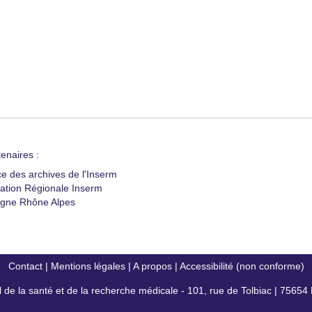
enaires :
ce des archives de l'Inserm
ation Régionale Inserm
gne Rhône Alpes
Contact
|
Mentions légales
|
A propos
|
Accessibilité (non conforme)
al de la santé et de la recherche médicale - 101, rue de Tolbiac | 7565