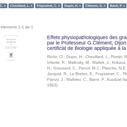
 C. ×
Chevillard, L. ×
Frayssinet, C. ×
Dupin, H. ×
Clément, G. ×
Barré, P. ×
s éléments 1-1 de 1
Effets physiopathologiques des gr
par le Professeur G.Clément, Dijon
certificat de Biologie appliquée à la 
Richir, Cl.
;
Dupin, H.
;
Chevillard, L.
;
Portet, R
Infante, R.
;
Malinsky, M.
;
Mašek, J.
;
Krikava,
H.
;
Greusard, C.
;
Perrot, M.J.
;
Planche, N.E.
Jacquot, R.
;
Le Breton, E.
;
Frayssinet, C.
;
Pl
Flanzy, J.
;
Mathieu, C.
;
Barré, P.
;
Kuzdzal-Sa
1963
)