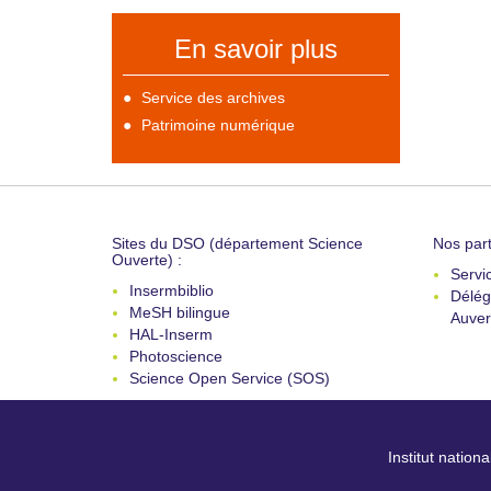
En savoir plus
Service des archives
Patrimoine numérique
Sites du DSO (département Science
Nos part
Ouverte) :
Servi
Insermbiblio
Délég
MeSH bilingue
Auver
HAL-Inserm
Photoscience
Science Open Service (SOS)
Institut nation