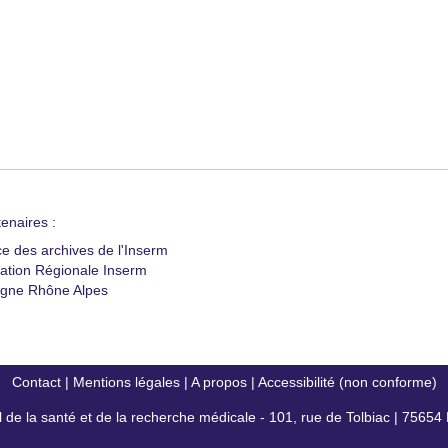
enaires :
ce des archives de l'Inserm
ation Régionale Inserm
gne Rhône Alpes
Contact
|
Mentions légales
|
A propos
|
Accessibilité (non conforme)
al de la santé et de la recherche médicale - 101, rue de Tolbiac | 7565