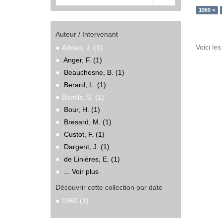
1960 ×
Auteur / Intervenant
Voici le
Adrian, J. (1)
Anger, F. (1)
Beauchesne, B. (1)
Berard, L. (1)
Bonfils, S. (1)
Bour, H. (1)
Bresard, M. (1)
Custot, F. (1)
Dargent, J. (1)
de Linières, E. (1)
... Voir plus
Découvrir cette collection par date
1960 (1)