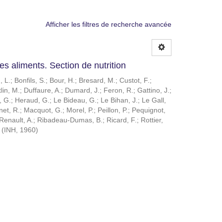
Afficher les filtres de recherche avancée
es aliments. Section de nutrition
, L.
;
Bonfils, S.
;
Bour, H.
;
Bresard, M.
;
Custot, F.
;
lin, M.
;
Duffaure, A.
;
Dumard, J.
;
Feron, R.
;
Gattino, J.
;
, G.
;
Heraud, G.
;
Le Bideau, G.
;
Le Bihan, J.
;
Le Gall,
et, R.
;
Macquot, G.
;
Morel, P.
;
Peillon, P.
;
Pequignot,
Renault, A.
;
Ribadeau-Dumas, B.
;
Ricard, F.
;
Rottier,
(
INH
,
1960
)