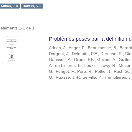
Adrian, J. ×
Bonfils, S. ×
s éléments 1-1 de 1
Problèmes posés par la définition d
Adrian, J.
;
Anger, F.
;
Beauchesne, B.
;
Berard
Dargent, J.
;
Delmotte, P.E.
;
Derache, R.
;
Diet
Gaussee, A.
;
Groult, P.B.
;
Guilbot, A.
;
Guillee
A.
;
de Linières, E.
;
Louzier
;
Lowy, R.
;
Mezonn
G.
;
Perigot, F.
;
Pero, R.
;
Pottier, I.
;
Ract, G.
;
G.
;
Ruasse, J.-P.
;
Serville, Y.
;
Trémolières, J.