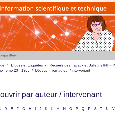
xique iPubli
que
Etudes et Enquêtes
Recueils des travaux et Bulletins INH -
iène Tome 23 - 1968
Découvrir par auteur / intervenant
uvrir par auteur / intervenant
C
D
E
F
G
H
I
J
K
L
M
N
O
P
Q
R
S
T
U
V