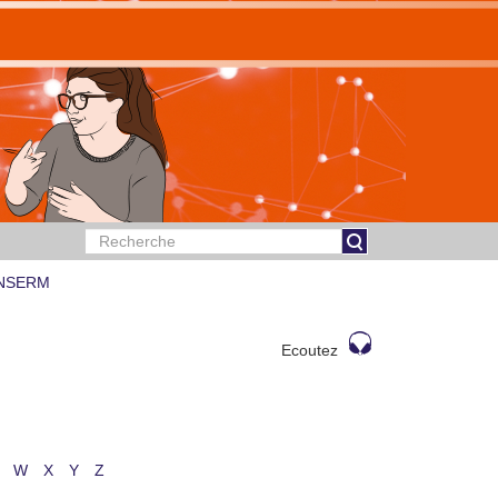
 INSERM
Ecoutez
W
X
Y
Z