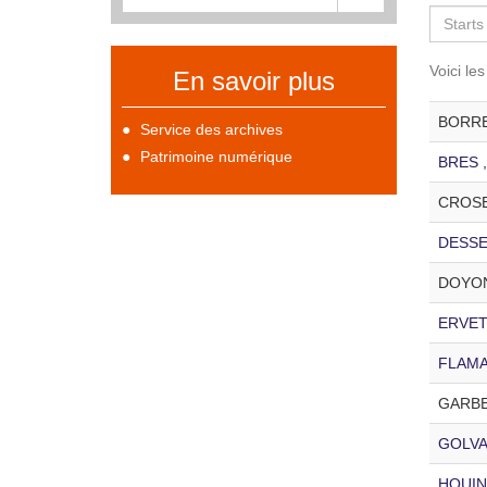
Voici le
En savoir plus
BORREY
Service des archives
Patrimoine numérique
BRES , 
CROSET
DESSEA
DOYON 
ERVET ,
FLAMAN
GARBE 
GOLVAN
HOUIN 