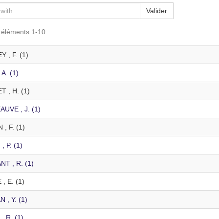
Valider
s éléments 1-10
 , F. (1)
A. (1)
 , H. (1)
UVE , J. (1)
, F. (1)
 P. (1)
T , R. (1)
, E. (1)
 , Y. (1)
, R. (1)