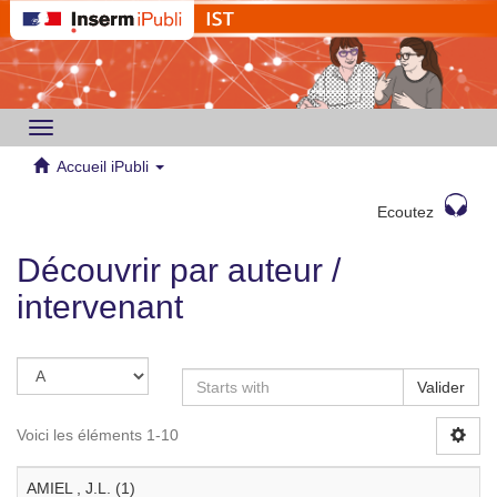
Toggle
navigation
Accueil iPubli
Ecoutez
Découvrir par auteur /
intervenant
Valider
Voici les éléments 1-10
AMIEL , J.L. (1)