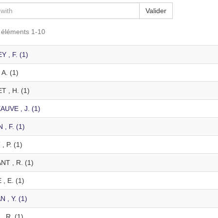
Valider
s éléments 1-10
 , F. (1)
A. (1)
 , H. (1)
UVE , J. (1)
, F. (1)
 P. (1)
T , R. (1)
, E. (1)
 , Y. (1)
, R. (1)