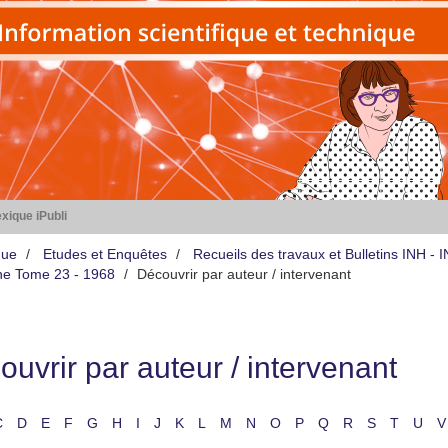
xique iPubli
que
Etudes et Enquêtes
Recueils des travaux et Bulletins INH -
iène Tome 23 - 1968
Découvrir par auteur / intervenant
uvrir par auteur / intervenant
C
D
E
F
G
H
I
J
K
L
M
N
O
P
Q
R
S
T
U
V