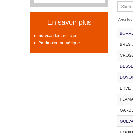
Voici le
En savoir plus
BORREY
Service des archives
Patrimoine numérique
BRES , 
CROSET
DESSEA
DOYON 
ERVET ,
FLAMAN
GARBE 
GOLVAN
HOUIN 