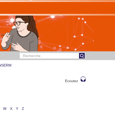
 INSERM
Ecoutez
W
X
Y
Z