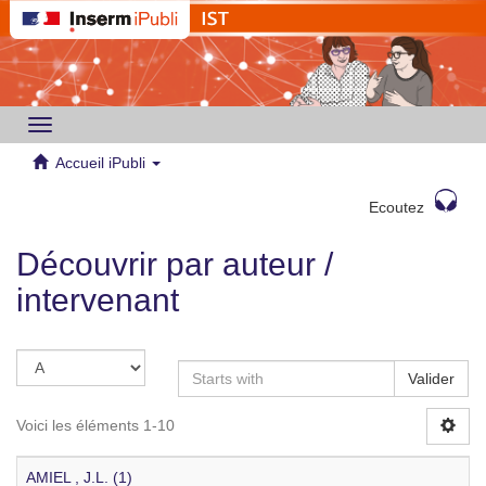
Toggle
navigation
Accueil iPubli
Ecoutez
Découvrir par auteur /
intervenant
Valider
Voici les éléments 1-10
AMIEL , J.L. (1)