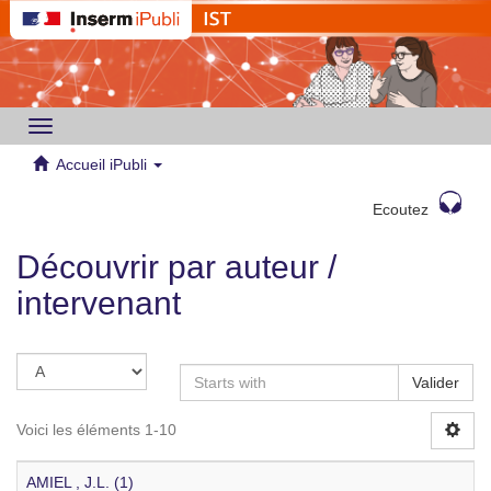
Toggle
navigation
Accueil iPubli
Ecoutez
Découvrir par auteur /
intervenant
Valider
Voici les éléments 1-10
AMIEL , J.L. (1)