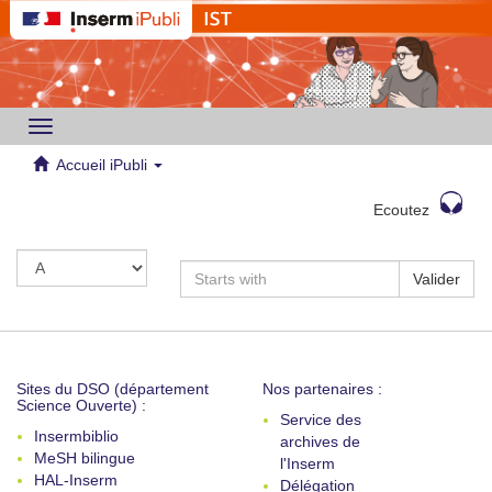
Toggle
navigation
Accueil iPubli
Ecoutez
Valider
Sites du DSO (département
Nos partenaires :
Science Ouverte) :
Service des
Insermbiblio
archives de
MeSH bilingue
l'Inserm
HAL-Inserm
Délégation