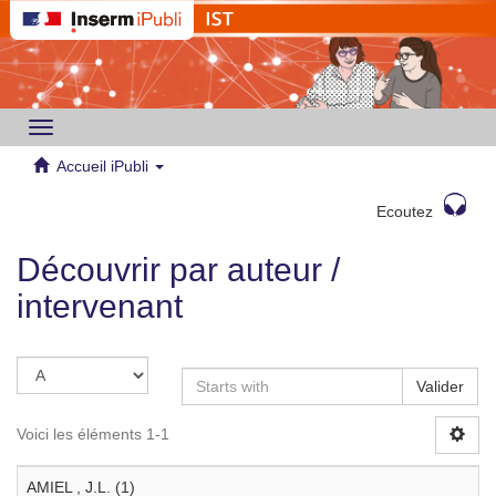
Toggle
navigation
Accueil iPubli
Ecoutez
Découvrir par auteur /
intervenant
Valider
Voici les éléments 1-1
AMIEL , J.L. (1)