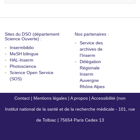
Sites du DSO (département
Nos partenaires :
Science Ouverte) :
Service des
Insermbiblio
archives de
MeSH bilingue
l'Inserm
HAL-Inserm
Délégation
Photoscience
Régionale
Science Open Service
Inserm
(SOS)
Auvergne
Rhône Alpes
Contact
|
Mentions légales
|
A propos
|
Accessibilité (non
Institut national de la santé et de la recherche médicale - 101, rue
conforme)
de Tolbiac | 75654 Paris Cedex 13