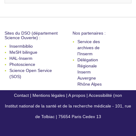
Sites du DSO (département
Nos partenaires :
Science Ouverte) :
Service des
Insermbiblio
archives de
MeSH bilingue
l'Inserm
HAL-Inserm
Délégation
Photoscience
Régionale
Science Open Service
Inserm
(SOS)
Auvergne
Rhône Alpes
Contact
|
Mentions légales
|
A propos
|
Accessibilité (non
Institut national de la santé et de la recherche médicale - 101, rue
conforme)
de Tolbiac | 75654 Paris Cedex 13