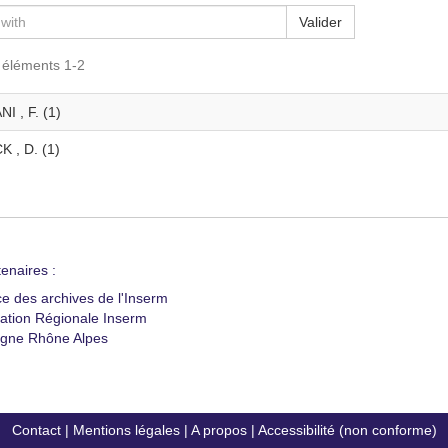
Valider
s éléments 1-2
I , F. (1)
 , D. (1)
enaires :
ce des archives de l'Inserm
ation Régionale Inserm
gne Rhône Alpes
Contact
|
Mentions légales
|
A propos
|
Accessibilité (non conforme)