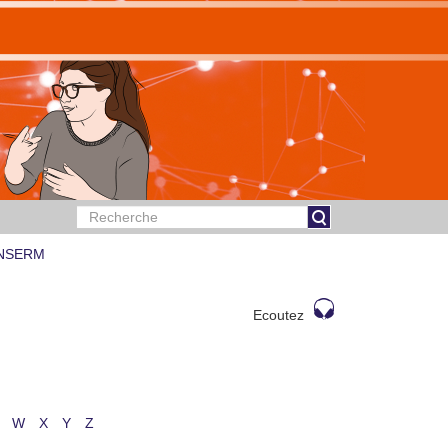
 INSERM
Ecoutez
W
X
Y
Z