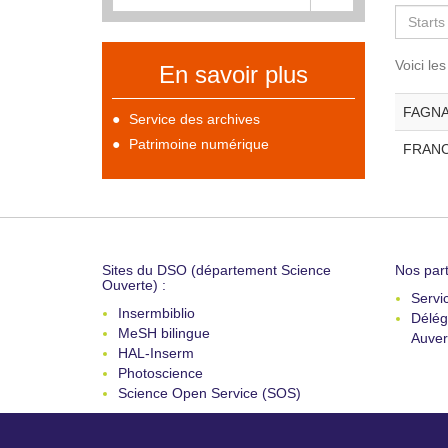
Voici le
En savoir plus
FAGNAN
Service des archives
Patrimoine numérique
FRANCK
Sites du DSO (département Science
Nos part
Ouverte) :
Servi
Insermbiblio
Délég
MeSH bilingue
Auver
HAL-Inserm
Photoscience
Science Open Service (SOS)