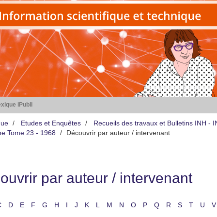
xique iPubli
que
Etudes et Enquêtes
Recueils des travaux et Bulletins INH -
iène Tome 23 - 1968
Découvrir par auteur / intervenant
uvrir par auteur / intervenant
C
D
E
F
G
H
I
J
K
L
M
N
O
P
Q
R
S
T
U
V