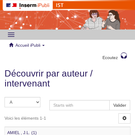
Toggle
navigation
Accueil iPubli
Ecoutez
Découvrir par auteur /
intervenant
Valider
Voici les éléments 1-1
AMIEL , J.L. (1)