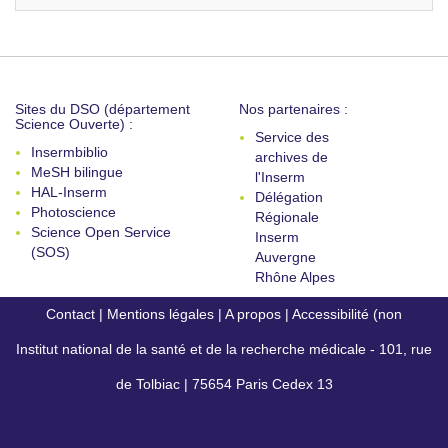
Sites du DSO (département
Nos partenaires :
Science Ouverte) :
Service des
Insermbiblio
archives de
MeSH bilingue
l'Inserm
HAL-Inserm
Délégation
Photoscience
Régionale
Science Open Service
Inserm
(SOS)
Auvergne
Rhône Alpes
Contact
|
Mentions légales
|
A propos
|
Accessibilité (non
Institut national de la santé et de la recherche médicale - 101, rue
conforme)
de Tolbiac | 75654 Paris Cedex 13