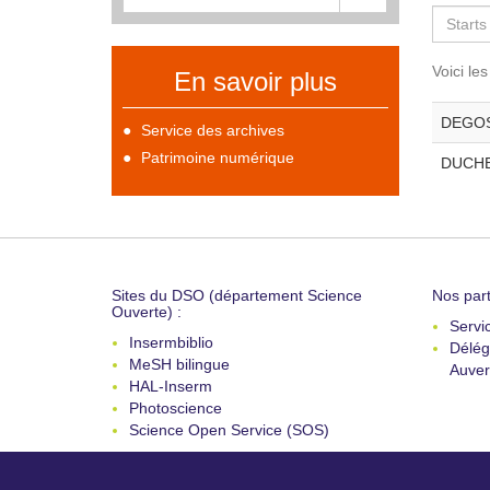
Voici le
En savoir plus
DEGOS 
Service des archives
Patrimoine numérique
DUCHE 
Sites du DSO (département Science
Nos part
Ouverte) :
Servi
Insermbiblio
Délég
MeSH bilingue
Auver
HAL-Inserm
Photoscience
Science Open Service (SOS)