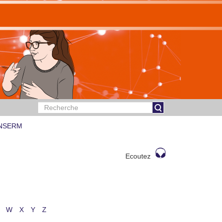
 INSERM
Ecoutez
W
X
Y
Z