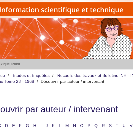
xique iPubli
que
Etudes et Enquêtes
Recueils des travaux et Bulletins INH -
iène Tome 23 - 1968
Découvrir par auteur / intervenant
uvrir par auteur / intervenant
C
D
E
F
G
H
I
J
K
L
M
N
O
P
Q
R
S
T
U
V