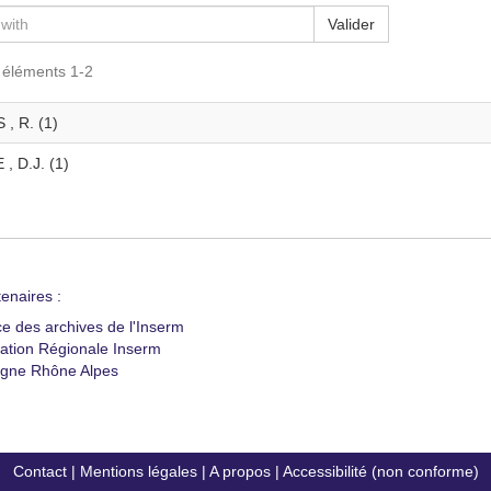
Valider
s éléments 1-2
, R. (1)
, D.J. (1)
enaires :
ce des archives de l'Inserm
ation Régionale Inserm
gne Rhône Alpes
Contact
|
Mentions légales
|
A propos
|
Accessibilité (non conforme)