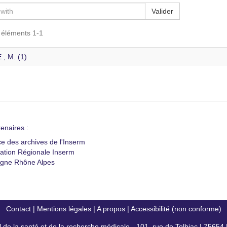
Valider
s éléments 1-1
, M. (1)
enaires :
ce des archives de l'Inserm
ation Régionale Inserm
gne Rhône Alpes
Contact
|
Mentions légales
|
A propos
|
Accessibilité (non conforme)
al de la santé et de la recherche médicale - 101, rue de Tolbiac | 7565