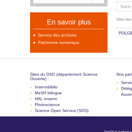
Voici le
En savoir plus
POLGE 
Service des archives
Patrimoine numérique
Sites du DSO (département Science
Nos part
Ouverte) :
Servi
Insermbiblio
Délég
MeSH bilingue
Auver
HAL-Inserm
Photoscience
Science Open Service (SOS)
Institut nation