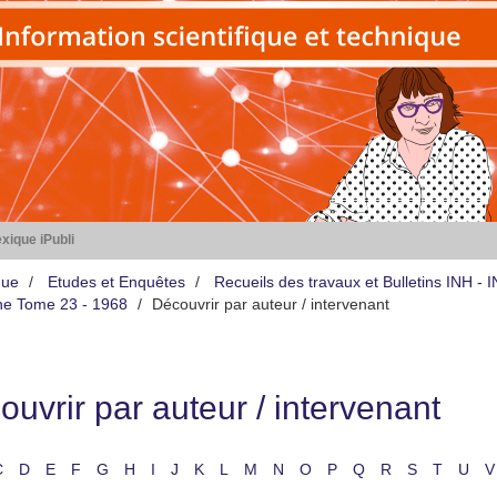
xique iPubli
que
Etudes et Enquêtes
Recueils des travaux et Bulletins INH -
iène Tome 23 - 1968
Découvrir par auteur / intervenant
uvrir par auteur / intervenant
C
D
E
F
G
H
I
J
K
L
M
N
O
P
Q
R
S
T
U
V