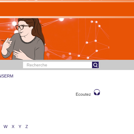
 INSERM
Ecoutez
W
X
Y
Z