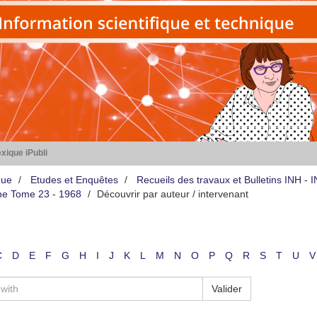
xique iPubli
que
Etudes et Enquêtes
Recueils des travaux et Bulletins INH -
iène Tome 23 - 1968
Découvrir par auteur / intervenant
C
D
E
F
G
H
I
J
K
L
M
N
O
P
Q
R
S
T
U
V
Valider