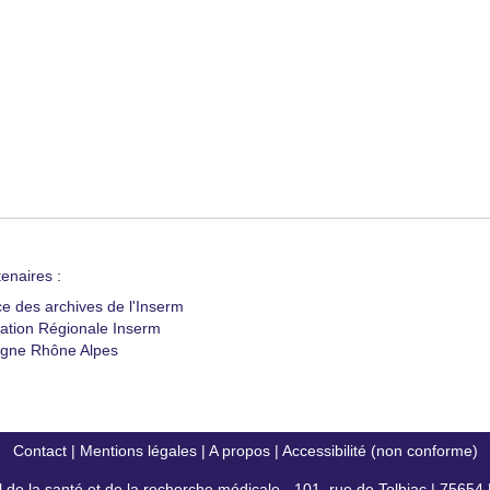
enaires :
ce des archives de l'Inserm
ation Régionale Inserm
gne Rhône Alpes
Contact
|
Mentions légales
|
A propos
|
Accessibilité (non conforme)
al de la santé et de la recherche médicale - 101, rue de Tolbiac | 7565