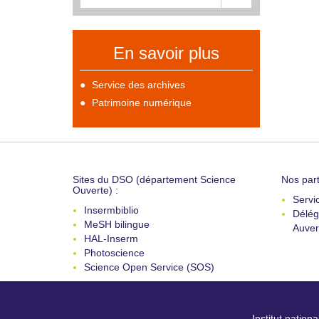
En savoir plus
Service des archives
Patrimoine numérique
Sites du DSO (département Science
Nos part
Ouverte) :
Servi
Insermbiblio
Délég
MeSH bilingue
Auver
HAL-Inserm
Photoscience
Science Open Service (SOS)
Institut nation