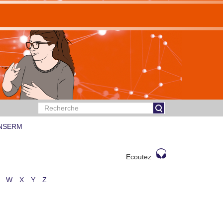
 INSERM
Ecoutez
W
X
Y
Z