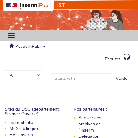
Toggle
navigation
Accueil iPubli
Ecoutez
Valider
Sites du DSO (département
Nos partenaires :
Science Ouverte) :
Service des
Insermbiblio
archives de
MeSH bilingue
l'Inserm
HAL-Inserm
Délégation