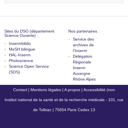
Sites du DSO (département
Nos partenaires :
Science Ouverte) :
Service des
Insermbiblio
archives de
MeSH bilingue
l'Inserm
HAL-Inserm
Délégation
Photoscience
Régionale
Science Open Service
Inserm
(SOS)
Auvergne
Rhône Alpes
Contact
|
Mentions légales
|
A propos
|
Accessibilité (non
Institut national de la santé et de la recherche médicale - 101, rue
conforme)
de Tolbiac | 75654 Paris Cedex 13