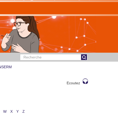
 INSERM
Ecoutez
W
X
Y
Z