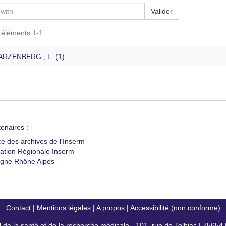
Valider
s éléments 1-1
RZENBERG , L. (1)
enaires :
ce des archives de l'Inserm
ation Régionale Inserm
gne Rhône Alpes
Contact
|
Mentions légales
|
A propos
|
Accessibilité (non conforme)
al de la santé et de la recherche médicale - 101, rue de Tolbiac | 7565