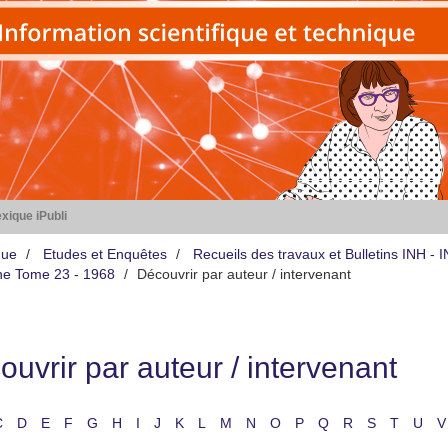
xique iPubli
que
Etudes et Enquêtes
Recueils des travaux et Bulletins INH -
iène Tome 23 - 1968
Découvrir par auteur / intervenant
uvrir par auteur / intervenant
C
D
E
F
G
H
I
J
K
L
M
N
O
P
Q
R
S
T
U
V