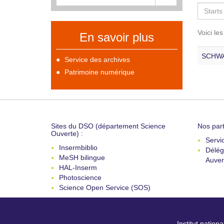
Voici le
En savoir plus
SCHWA
Service des archives
Patrimoine numérique
Sites du DSO (département Science
Nos part
Ouverte) :
Servi
Insermbiblio
Délég
MeSH bilingue
Auver
HAL-Inserm
Photoscience
Science Open Service (SOS)
Institut nation