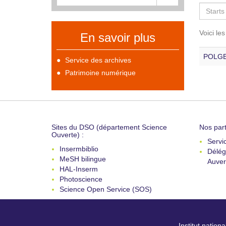
Voici le
En savoir plus
POLGE 
Service des archives
Patrimoine numérique
Sites du DSO (département Science
Nos part
Ouverte) :
Servi
Insermbiblio
Délég
MeSH bilingue
Auver
HAL-Inserm
Photoscience
Science Open Service (SOS)
Institut nation