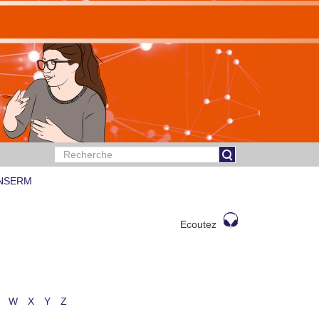
 INSERM
Ecoutez
W
X
Y
Z