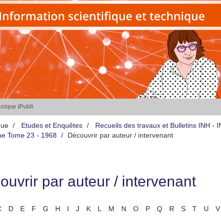
xique iPubli
que
Etudes et Enquêtes
Recueils des travaux et Bulletins INH -
iène Tome 23 - 1968
Découvrir par auteur / intervenant
uvrir par auteur / intervenant
C
D
E
F
G
H
I
J
K
L
M
N
O
P
Q
R
S
T
U
V