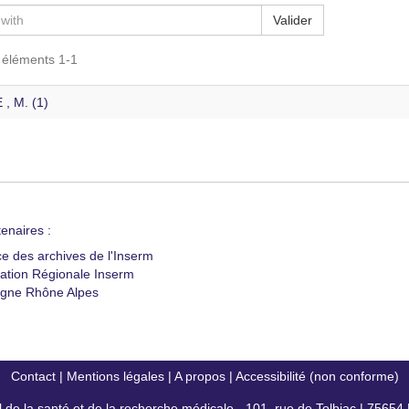
Valider
s éléments 1-1
, M. (1)
enaires :
ce des archives de l'Inserm
ation Régionale Inserm
gne Rhône Alpes
Contact
|
Mentions légales
|
A propos
|
Accessibilité (non conforme)
al de la santé et de la recherche médicale - 101, rue de Tolbiac | 7565