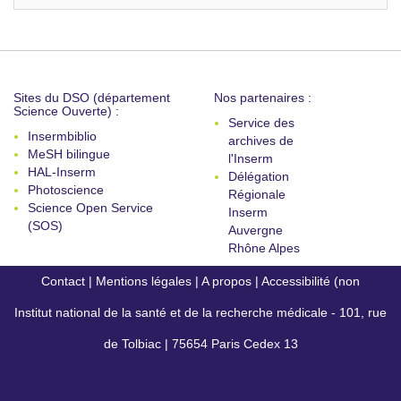
Sites du DSO (département
Nos partenaires :
Science Ouverte) :
Service des
Insermbiblio
archives de
MeSH bilingue
l'Inserm
HAL-Inserm
Délégation
Photoscience
Régionale
Science Open Service
Inserm
(SOS)
Auvergne
Rhône Alpes
Contact
|
Mentions légales
|
A propos
|
Accessibilité (non
Institut national de la santé et de la recherche médicale - 101, rue
conforme)
de Tolbiac | 75654 Paris Cedex 13