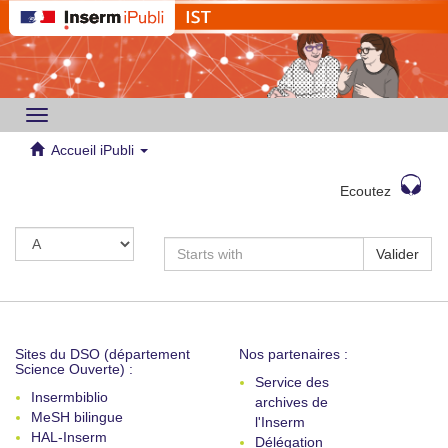
Toggle
navigation
Accueil iPubli
Ecoutez
Valider
Sites du DSO (département
Nos partenaires :
Science Ouverte) :
Service des
Insermbiblio
archives de
MeSH bilingue
l'Inserm
HAL-Inserm
Délégation