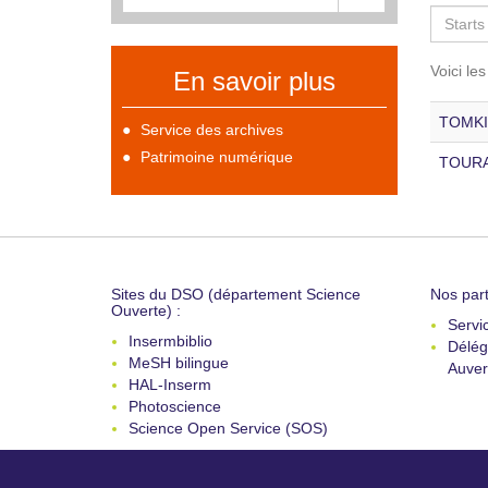
Voici le
En savoir plus
TOMKIE
Service des archives
Patrimoine numérique
TOURAI
Sites du DSO (département Science
Nos part
Ouverte) :
Servi
Insermbiblio
Délég
MeSH bilingue
Auver
HAL-Inserm
Photoscience
Science Open Service (SOS)