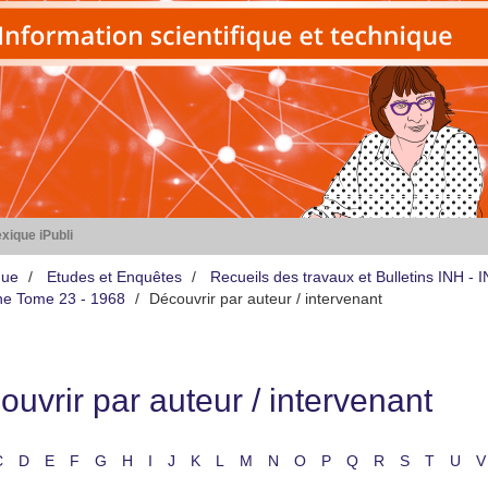
xique iPubli
que
Etudes et Enquêtes
Recueils des travaux et Bulletins INH -
iène Tome 23 - 1968
Découvrir par auteur / intervenant
uvrir par auteur / intervenant
C
D
E
F
G
H
I
J
K
L
M
N
O
P
Q
R
S
T
U
V