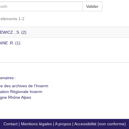
Valider
s éléments 1-2
WICZ , S. (2)
NE ,R. (1)
enaires :
ce des archives de l'Inserm
ation Régionale Inserm
gne Rhône Alpes
Contact
|
Mentions légales
|
A propos
|
Accessibilité (non conforme)