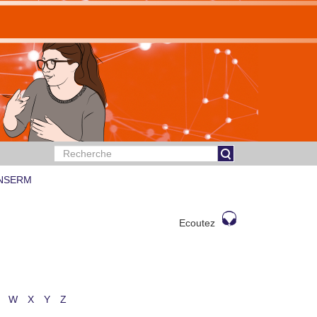
 INSERM
Ecoutez
W
X
Y
Z