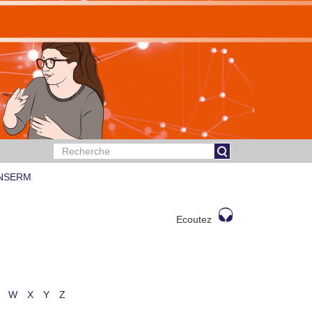
 INSERM
Ecoutez
W
X
Y
Z