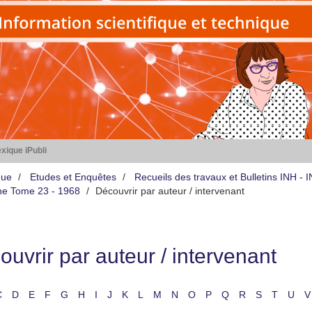
xique iPubli
que
Etudes et Enquêtes
Recueils des travaux et Bulletins INH -
iène Tome 23 - 1968
Découvrir par auteur / intervenant
uvrir par auteur / intervenant
C
D
E
F
G
H
I
J
K
L
M
N
O
P
Q
R
S
T
U
V