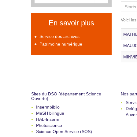
Voici le
En savoir plus
MATHE 
Service des archives
Patrimoine numérique
MAUJOL
MINVIE
Sites du DSO (département Science
Nos part
Ouverte) :
Servi
Insermbiblio
Délég
MeSH bilingue
Auver
HAL-Inserm
Photoscience
Science Open Service (SOS)