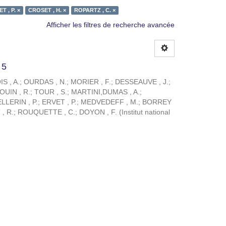
T , P. ×
CROSET , H. ×
ROPARTZ , C. ×
Afficher les filtres de recherche avancée
 5
S , A.
;
OURDAS , N.
;
MORIER , F.
;
DESSEAUVE , J.
;
OUIN , R.
;
TOUR , S.
;
MARTINI,DUMAS , A.
;
LLERIN , P.
;
ERVET , P.
;
MEDVEDEFF , M.
;
BORREY
, R.
;
ROUQUETTE , C.
;
DOYON , F.
(
Institut national