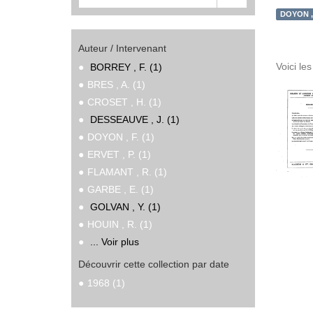
DOYON , 
Auteur / Intervenant
Voici le
BORREY , F. (1)
BRES , A. (1)
CROSET , H. (1)
DESSEAUVE , J. (1)
DOYON , F. (1)
ERVET , P. (1)
FLAMANT , R. (1)
GARBE , E. (1)
GOLVAN , Y. (1)
HOUIN , R. (1)
... Voir plus
Découvrir cette collection par date
1968 (1)