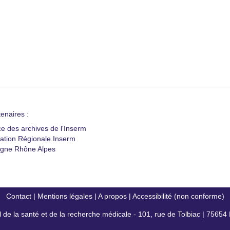
enaires :
ce des archives de l'Inserm
ation Régionale Inserm
gne Rhône Alpes
Contact
|
Mentions légales
|
A propos
|
Accessibilité (non conforme)
al de la santé et de la recherche médicale - 101, rue de Tolbiac | 7565