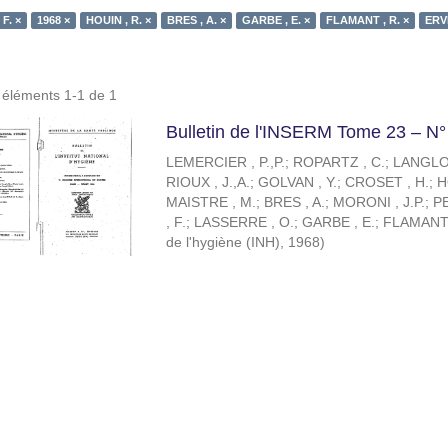
F. ×
1968 ×
HOUIN , R. ×
BRES , A. ×
GARBE , E. ×
FLAMANT , R. ×
ERVE
s éléments 1-1 de 1
Bulletin de l'INSERM Tome 23 – N°
LEMERCIER , P.,P.
;
ROPARTZ , C.
;
LANGLOI
RIOUX , J.,A.
;
GOLVAN , Y.
;
CROSET , H.
;
H
MAISTRE , M.
;
BRES , A.
;
MORONI , J.P.
;
PE
, F.
;
LASSERRE , O.
;
GARBE , E.
;
FLAMANT 
de l'hygiène (INH)
,
1968
)