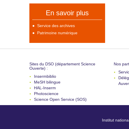
En savoir plus
Service des archives
Patrimoine numérique
Sites du DSO (département Science
Nos part
Ouverte) :
Servi
Insermbiblio
Délég
MeSH bilingue
Auver
HAL-Inserm
Photoscience
Science Open Service (SOS)
Institut nation