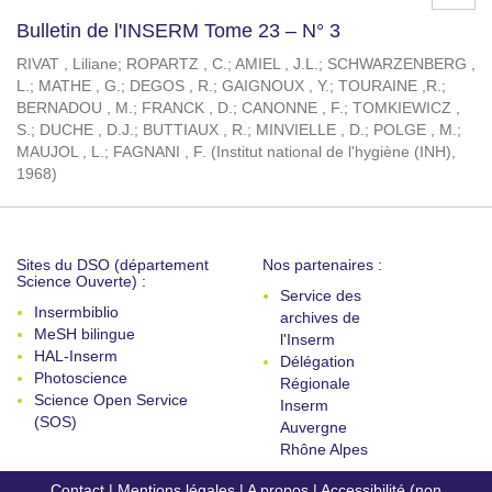
Bulletin de l'INSERM Tome 23 – N° 3
RIVAT , Liliane
;
ROPARTZ , C.
;
AMIEL , J.L.
;
SCHWARZENBERG ,
L.
;
MATHE , G.
;
DEGOS , R.
;
GAIGNOUX , Y.
;
TOURAINE ,R.
;
BERNADOU , M.
;
FRANCK , D.
;
CANONNE , F.
;
TOMKIEWICZ ,
S.
;
DUCHE , D.J.
;
BUTTIAUX , R.
;
MINVIELLE , D.
;
POLGE , M.
;
MAUJOL , L.
;
FAGNANI , F.
(
Institut national de l'hygiène (INH)
,
1968
)
Sites du DSO (département
Nos partenaires :
Science Ouverte) :
Service des
Insermbiblio
archives de
MeSH bilingue
l'Inserm
HAL-Inserm
Délégation
Photoscience
Régionale
Science Open Service
Inserm
(SOS)
Auvergne
Rhône Alpes
Contact
|
Mentions légales
|
A propos
|
Accessibilité (non