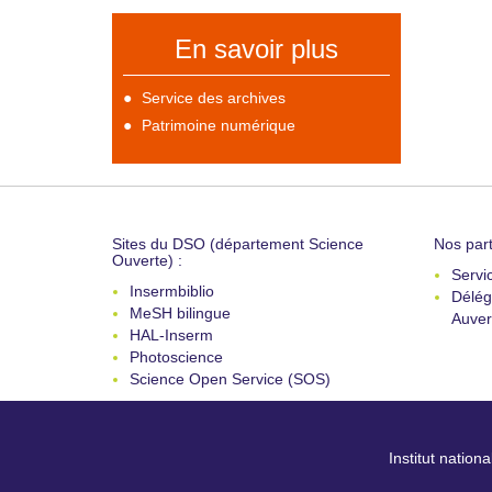
En savoir plus
Service des archives
Patrimoine numérique
Sites du DSO (département Science
Nos part
Ouverte) :
Servi
Insermbiblio
Délég
MeSH bilingue
Auver
HAL-Inserm
Photoscience
Science Open Service (SOS)
Institut nation