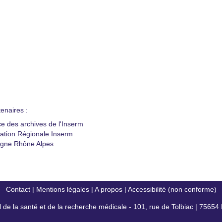
enaires :
ce des archives de l'Inserm
ation Régionale Inserm
gne Rhône Alpes
Contact
|
Mentions légales
|
A propos
|
Accessibilité (non conforme)
al de la santé et de la recherche médicale - 101, rue de Tolbiac | 7565