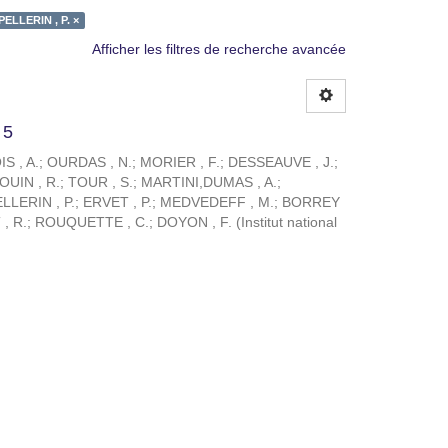
PELLERIN , P. ×
Afficher les filtres de recherche avancée
 5
S , A.
;
OURDAS , N.
;
MORIER , F.
;
DESSEAUVE , J.
;
OUIN , R.
;
TOUR , S.
;
MARTINI,DUMAS , A.
;
LLERIN , P.
;
ERVET , P.
;
MEDVEDEFF , M.
;
BORREY
, R.
;
ROUQUETTE , C.
;
DOYON , F.
(
Institut national