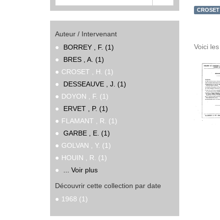
CROSET ,
Auteur / Intervenant
Voici le
BORREY , F. (1)
BRES , A. (1)
CROSET , H. (1)
DESSEAUVE , J. (1)
DOYON , F. (1)
ERVET , P. (1)
FLAMANT , R. (1)
GARBE , E. (1)
GOLVAN , Y. (1)
HOUIN , R. (1)
... Voir plus
Découvrir cette collection par date
1968 (1)