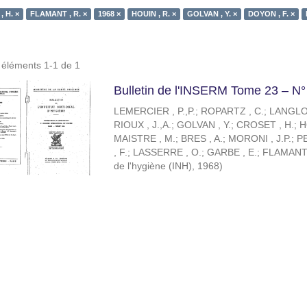
 H. ×
FLAMANT , R. ×
1968 ×
HOUIN , R. ×
GOLVAN , Y. ×
DOYON , F. ×
s éléments 1-1 de 1
Bulletin de l'INSERM Tome 23 – N°
LEMERCIER , P.,P.
;
ROPARTZ , C.
;
LANGLOI
RIOUX , J.,A.
;
GOLVAN , Y.
;
CROSET , H.
;
H
MAISTRE , M.
;
BRES , A.
;
MORONI , J.P.
;
PE
, F.
;
LASSERRE , O.
;
GARBE , E.
;
FLAMANT 
de l'hygiène (INH)
,
1968
)