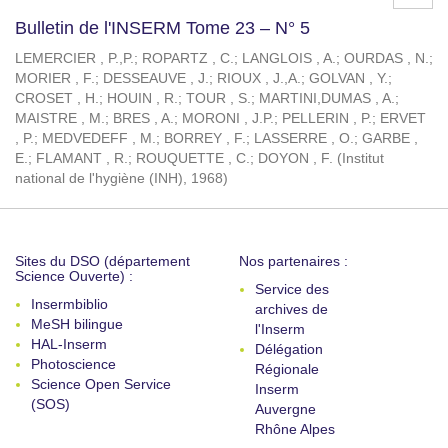
Bulletin de l'INSERM Tome 23 – N° 5
LEMERCIER , P.,P.
;
ROPARTZ , C.
;
LANGLOIS , A.
;
OURDAS , N.
;
MORIER , F.
;
DESSEAUVE , J.
;
RIOUX , J.,A.
;
GOLVAN , Y.
;
CROSET , H.
;
HOUIN , R.
;
TOUR , S.
;
MARTINI,DUMAS , A.
;
MAISTRE , M.
;
BRES , A.
;
MORONI , J.P.
;
PELLERIN , P.
;
ERVET
, P.
;
MEDVEDEFF , M.
;
BORREY , F.
;
LASSERRE , O.
;
GARBE ,
E.
;
FLAMANT , R.
;
ROUQUETTE , C.
;
DOYON , F.
(
Institut
national de l'hygiène (INH)
,
1968
)
Sites du DSO (département
Nos partenaires :
Science Ouverte) :
Service des
Insermbiblio
archives de
MeSH bilingue
l'Inserm
HAL-Inserm
Délégation
Photoscience
Régionale
Science Open Service
Inserm
(SOS)
Auvergne
Rhône Alpes