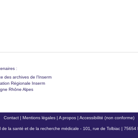
enaires :
ce des archives de l'Inserm
ation Régionale Inserm
gne Rhône Alpes
Contact
|
Mentions légales
|
A propos
|
Accessibilité (non conforme)
al de la santé et de la recherche médicale - 101, rue de Tolbiac | 7565