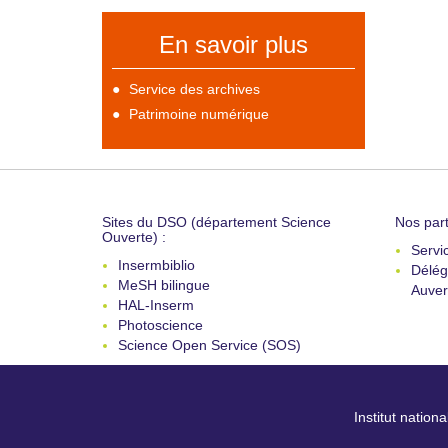
En savoir plus
Service des archives
Patrimoine numérique
Sites du DSO (département Science
Nos part
Ouverte) :
Servi
Insermbiblio
Délég
MeSH bilingue
Auver
HAL-Inserm
Photoscience
Science Open Service (SOS)
Institut nation