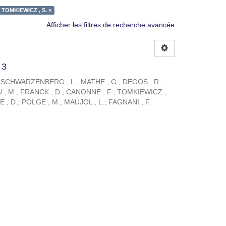
TOMKIEWICZ , S. ×
Afficher les filtres de recherche avancée
 3
;
SCHWARZENBERG , L.
;
MATHE , G.
;
DEGOS , R.
;
, M.
;
FRANCK , D.
;
CANONNE , F.
;
TOMKIEWICZ ,
 , D.
;
POLGE , M.
;
MAUJOL , L.
;
FAGNANI , F.