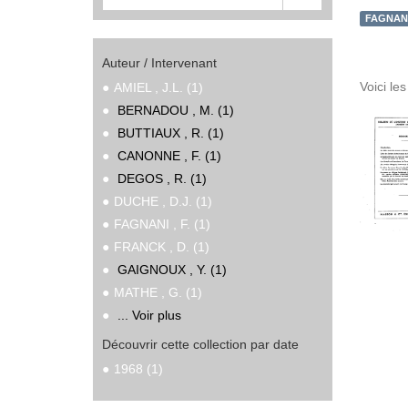
FAGNANI 
Auteur / Intervenant
Voici le
AMIEL , J.L. (1)
BERNADOU , M. (1)
BUTTIAUX , R. (1)
CANONNE , F. (1)
DEGOS , R. (1)
DUCHE , D.J. (1)
FAGNANI , F. (1)
FRANCK , D. (1)
GAIGNOUX , Y. (1)
MATHE , G. (1)
... Voir plus
Découvrir cette collection par date
1968 (1)