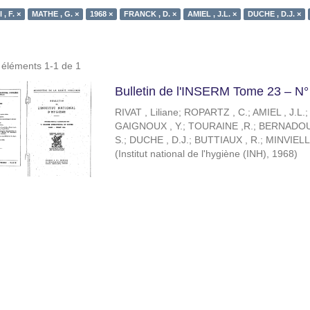
, F. ×
MATHE , G. ×
1968 ×
FRANCK , D. ×
AMIEL , J.L. ×
DUCHE , D.J. ×
s éléments 1-1 de 1
Bulletin de l'INSERM Tome 23 – N°
RIVAT , Liliane
;
ROPARTZ , C.
;
AMIEL , J.L.
GAIGNOUX , Y.
;
TOURAINE ,R.
;
BERNADOU 
S.
;
DUCHE , D.J.
;
BUTTIAUX , R.
;
MINVIELLE
(
Institut national de l'hygiène (INH)
,
1968
)